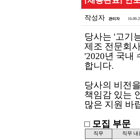
[채용완료] 연
작성자
관리자
16-09-2
당사는
'
고기
제조 전문회
'2020
년 국내
합니다
.
당사의 비전을
책임감 있는 
많은 지원 바
□ 모집 부문
직무
직무 내