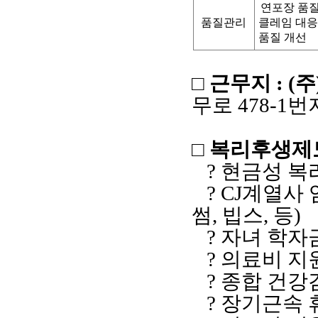
연포장 품
품질관리
클레임 대응
품질 개선
□ 근무지
: (
주
무로
478-1
번
□ 복리후생제
? 현금성 
?
CJ
계열사
썸
,
빕스
,
등
)
? 자녀 학자
? 의료비 지
? 종합 건강
? 장기근속 