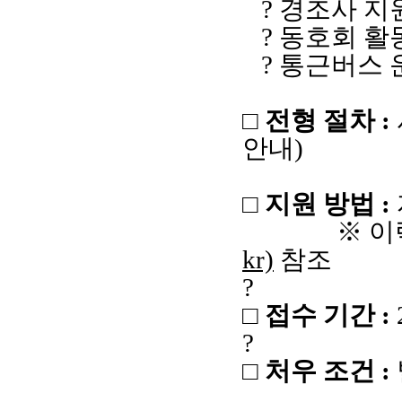
? 경조사 지
? 동호회 활
? 통근버스 
□ 전형 절차
:
안내
)
□ 지원 방법
:
※ 이
kr)
참조
?
□ 접수 기간
:
?
□ 처우 조건
: