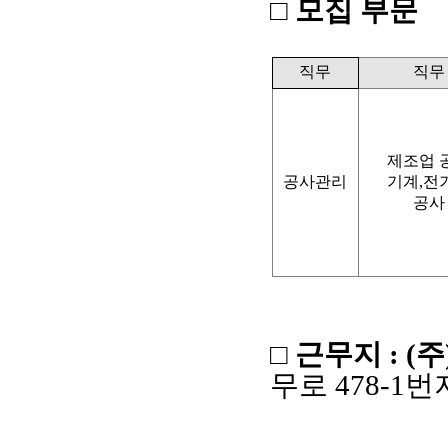
□ 모집 부문
직무
직무
제조업 
공사관리
기계
,
전
공사
□ 근무지
: (
주
무로
478-1
번