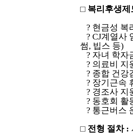
□ 복리후생제
? 현금성 
?
CJ
계열사 
썸
,
빕스 등)
? 자녀 학자
? 의료비 지
? 종합 건강
? 장기근속 
? 경조사 지
? 동호회 활
? 통근버스 
□ 전형 절차
: