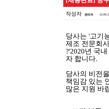
[채용완료] 공
작성자
관리자
16-09-2
당사는
'
고기
제조 전문회
?
'2020
년
국내
자 합니다
.
당사의 비전을
책임감 있는 
많은 지원 바