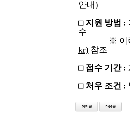
안내
)
□ 지원 방법
:
수
※ 이
kr)
참조
□ 접수 기간
:
□ 처우 조건
:
이전글
다음글